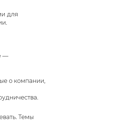
ми для
ии.
е —
ые о компании,
рудничества.
евать. Темы