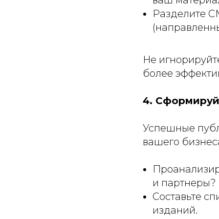
ваш материа
Разделите СМ
(направленны
Не игнорируйт
более эффекти
4. Сформируй
Успешные публ
вашего бизнес
Проанализир
и партнеры?
Составьте сп
изданий.