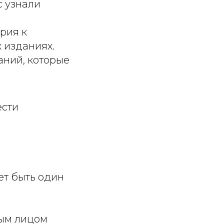
с узнали
рия к
х изданиях.
аний, которые
ести
ет быть один
ным лицом