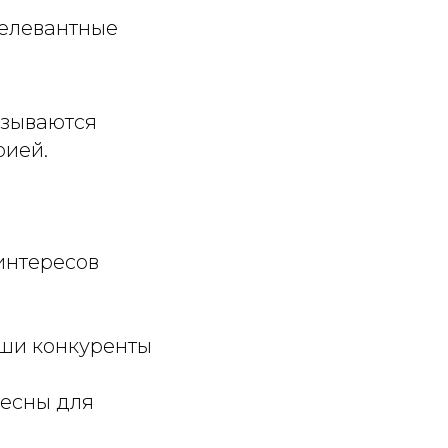
релевантные
азываются
рией.
интересов
аши конкуренты
ресны для