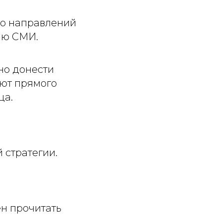
ко направлений
лю СМИ.
но донести
ют прямого
ца.
 стратегии.
н прочитать